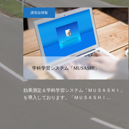
キャンペーン情報
学生割引実施中！
ＡＳＨＩ」
北秋田市内、上小阿仁、二ツ井・藤里方面
Ｉ…
方面など、多方面からたくさん入校して…